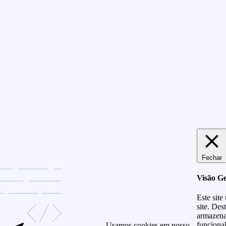
Fechar
Visão Ge
Este site
site. Des
armazena
funciona
Usamos cookies em nosso