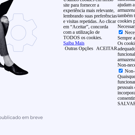
ajudam a 
site para fornecer a
armazena
experiência mais relevante,
também t
lembrando suas preferências
cookies p
e visitas repetidas. Ao clicar
Necessar
em “Aceitar”, concorda
com a utilização de
Nece
TODOS os cookies.
Sempre a
Saiba Mais
Os cooki
Outras Opções
ACEITAR
adequado 
funcional
armazena
Non-nece
Non-
Quaisque
funcionam
pessoais 
incorpor
consentim
SALVAR
 publicado em breve