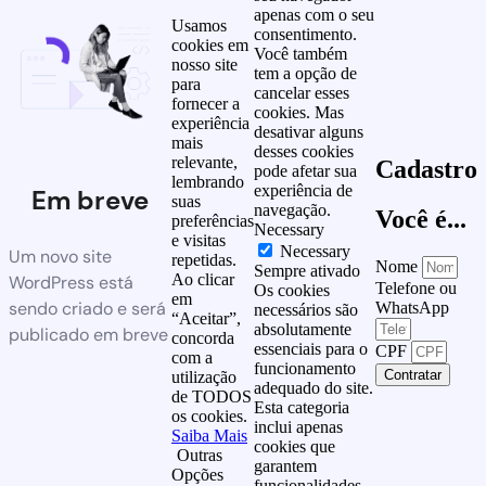
apenas com o seu
Usamos
consentimento.
cookies em
Você também
nosso site
tem a opção de
para
cancelar esses
fornecer a
cookies. Mas
experiência
desativar alguns
mais
desses cookies
relevante,
Cadastro
pode afetar sua
lembrando
experiência de
Em breve
suas
navegação.
Você é...
preferências
Necessary
e visitas
Necessary
Um novo site
repetidas.
Nome
Sempre ativado
Ao clicar
WordPress está
Telefone ou
Os cookies
em
sendo criado e será
WhatsApp
necessários são
“Aceitar”,
absolutamente
publicado em breve
concorda
essenciais para o
CPF
com a
funcionamento
Contratar
utilização
adequado do site.
de TODOS
Esta categoria
os cookies.
inclui apenas
Saiba Mais
cookies que
Outras
garantem
Opções
funcionalidades