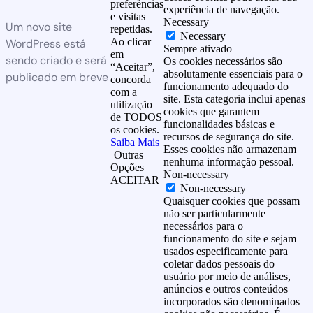
preferências
experiência de navegação.
e visitas
Necessary
Um novo site
repetidas.
Necessary
Ao clicar
WordPress está
Sempre ativado
em
sendo criado e será
Os cookies necessários são
“Aceitar”,
absolutamente essenciais para o
publicado em breve
concorda
funcionamento adequado do
com a
site. Esta categoria inclui apenas
utilização
cookies que garantem
de TODOS
funcionalidades básicas e
os cookies.
recursos de segurança do site.
Saiba Mais
Esses cookies não armazenam
Outras
nenhuma informação pessoal.
Opções
Non-necessary
ACEITAR
Non-necessary
Quaisquer cookies que possam
não ser particularmente
necessários para o
funcionamento do site e sejam
usados especificamente para
coletar dados pessoais do
usuário por meio de análises,
anúncios e outros conteúdos
incorporados são denominados