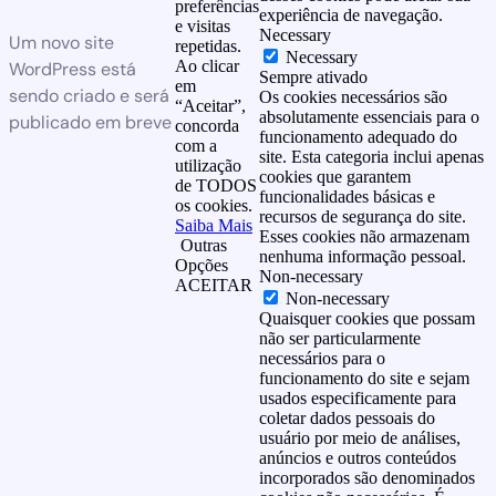
preferências
experiência de navegação.
e visitas
Necessary
Um novo site
repetidas.
Necessary
Ao clicar
WordPress está
Sempre ativado
em
sendo criado e será
Os cookies necessários são
“Aceitar”,
absolutamente essenciais para o
publicado em breve
concorda
funcionamento adequado do
com a
site. Esta categoria inclui apenas
utilização
cookies que garantem
de TODOS
funcionalidades básicas e
os cookies.
recursos de segurança do site.
Saiba Mais
Esses cookies não armazenam
Outras
nenhuma informação pessoal.
Opções
Non-necessary
ACEITAR
Non-necessary
Quaisquer cookies que possam
não ser particularmente
necessários para o
funcionamento do site e sejam
usados especificamente para
coletar dados pessoais do
usuário por meio de análises,
anúncios e outros conteúdos
incorporados são denominados