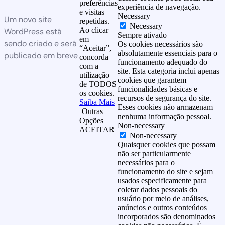
preferências
experiência de navegação.
e visitas
Necessary
Um novo site
repetidas.
Necessary
Ao clicar
WordPress está
Sempre ativado
em
sendo criado e será
Os cookies necessários são
“Aceitar”,
absolutamente essenciais para o
publicado em breve
concorda
funcionamento adequado do
com a
site. Esta categoria inclui apenas
utilização
cookies que garantem
de TODOS
funcionalidades básicas e
os cookies.
recursos de segurança do site.
Saiba Mais
Esses cookies não armazenam
Outras
nenhuma informação pessoal.
Opções
Non-necessary
ACEITAR
Non-necessary
Quaisquer cookies que possam
não ser particularmente
necessários para o
funcionamento do site e sejam
usados especificamente para
coletar dados pessoais do
usuário por meio de análises,
anúncios e outros conteúdos
incorporados são denominados