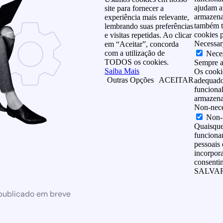
ajudam a 
site para fornecer a
armazena
experiência mais relevante,
também t
lembrando suas preferências
cookies p
e visitas repetidas. Ao clicar
Necessar
em “Aceitar”, concorda
com a utilização de
Nece
TODOS os cookies.
Sempre a
Saiba Mais
Os cooki
Outras Opções
ACEITAR
adequado 
funcional
armazena
Non-nece
Non-
Quaisque
funcionam
pessoais 
incorpor
consentim
SALVAR
 publicado em breve