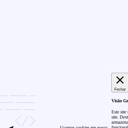
Fechar
Visão Ge
Este site
site. Des
armazena
funciona
Usamos cookies em nosso