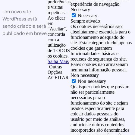
preferências
experiência de navegação.
e visitas
Necessary
Um novo site
repetidas.
Necessary
Ao clicar
WordPress está
Sempre ativado
em
sendo criado e será
Os cookies necessários são
“Aceitar”,
absolutamente essenciais para o
publicado em breve
concorda
funcionamento adequado do
com a
site. Esta categoria inclui apenas
utilização
cookies que garantem
de TODOS
funcionalidades básicas e
os cookies.
recursos de segurança do site.
Saiba Mais
Esses cookies não armazenam
Outras
nenhuma informação pessoal.
Opções
Non-necessary
ACEITAR
Non-necessary
Quaisquer cookies que possam
não ser particularmente
necessários para o
funcionamento do site e sejam
usados especificamente para
coletar dados pessoais do
usuário por meio de análises,
anúncios e outros conteúdos
incorporados são denominados