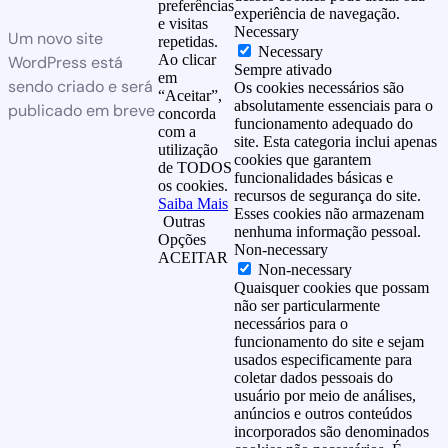
preferências
experiência de navegação.
e visitas
Necessary
Um novo site
repetidas.
Necessary
Ao clicar
WordPress está
Sempre ativado
em
sendo criado e será
Os cookies necessários são
“Aceitar”,
absolutamente essenciais para o
publicado em breve
concorda
funcionamento adequado do
com a
site. Esta categoria inclui apenas
utilização
cookies que garantem
de TODOS
funcionalidades básicas e
os cookies.
recursos de segurança do site.
Saiba Mais
Esses cookies não armazenam
Outras
nenhuma informação pessoal.
Opções
Non-necessary
ACEITAR
Non-necessary
Quaisquer cookies que possam
não ser particularmente
necessários para o
funcionamento do site e sejam
usados especificamente para
coletar dados pessoais do
usuário por meio de análises,
anúncios e outros conteúdos
incorporados são denominados