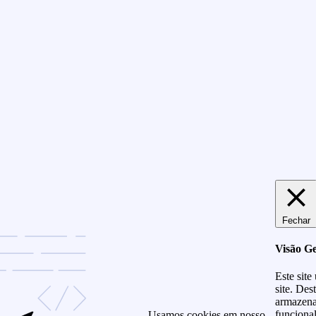
Fechar
Visão Ge
Este site
site. Des
armazena
funciona
Usamos cookies em nosso