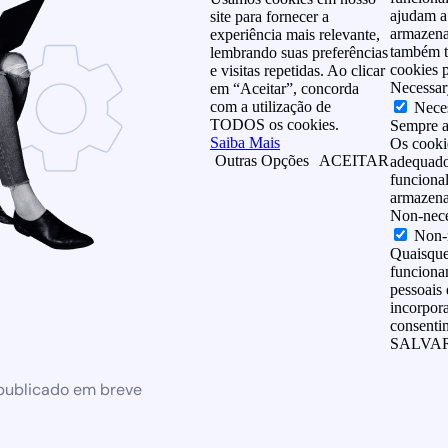
ajudam a 
site para fornecer a
armazena
experiência mais relevante,
também t
lembrando suas preferências
cookies p
e visitas repetidas. Ao clicar
Necessar
em “Aceitar”, concorda
com a utilização de
Nece
TODOS os cookies.
Sempre a
Saiba Mais
Os cooki
Outras Opções
ACEITAR
adequado 
funcional
armazena
Non-nece
Non-
Quaisque
funcionam
pessoais 
incorpor
consentim
SALVAR
 publicado em breve